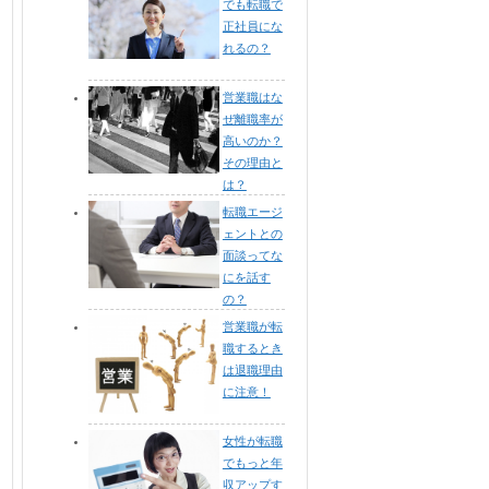
でも転職で
正社員にな
れるの？
営業職はな
ぜ離職率が
高いのか？
その理由と
は？
転職エージ
ェントとの
面談ってな
にを話す
の？
営業職が転
職するとき
は退職理由
に注意！
女性が転職
でもっと年
収アップす