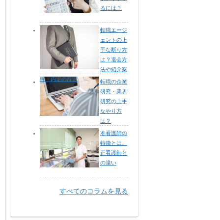
るには？
転職エージ
ェントの上
手な断り方
は？退会方
法や紹介案
件・内定の辞退
転職の企業
研究・業界
研究の上手
なやり方
は？
准看護師の
特徴とは。
正看護師と
の違い
すべてのコラムを見る