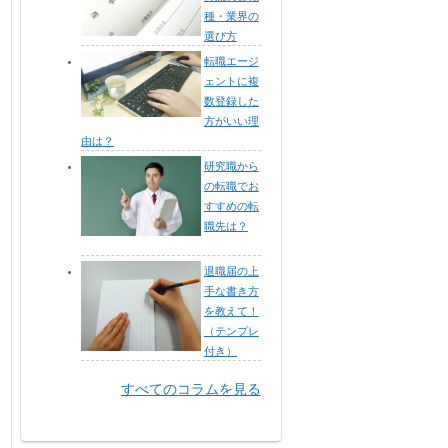
種・業界の
選び方
転職エージ
ェントに複
数登録した
方がいい理
由は？
研究職から
の転職でお
すすめの転
職先は？
退職届の上
手な書き方
を教えて！
（テンプレ
付き）
すべてのコラムを見る