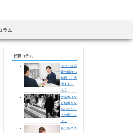
コラム
転職コラム
30代で未経
験の職種へ
転職して成
功するに
は？
営業職はな
ぜ離職率が
高いのか？
その理由と
は？
第二新卒の