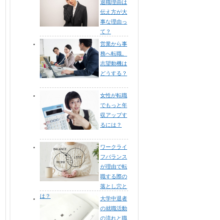
退職理由は
伝え方が大
事な理由っ
て？
営業から事
務へ転職。
志望動機は
どうする？
女性が転職
でもっと年
収アップす
るには？
ワークライ
フバランス
が理由で転
職する際の
落とし穴と
は？
大学中退者
の就職活動
の流れと職