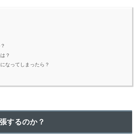
か？
には？
白になってしまったら？
張するのか？