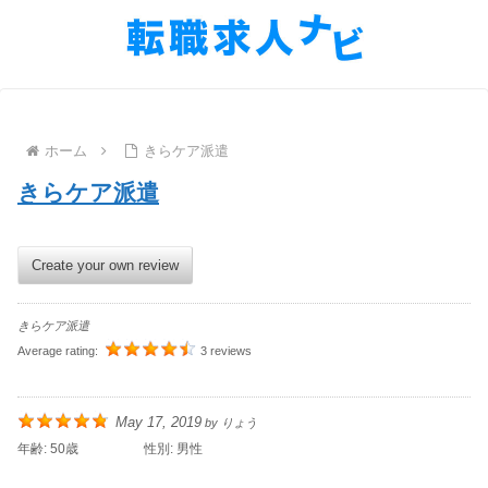
ホーム
きらケア派遣
きらケア派遣
Create your own review
きらケア派遣
Average rating:
3 reviews
May 17, 2019
by
りょう
年齢:
50歳
性別:
男性