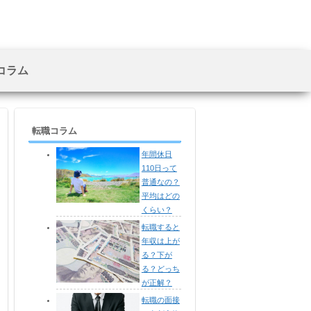
コラム
転職コラム
年間休日
110日って
普通なの？
平均はどの
くらい？
転職すると
年収は上が
る？下が
る？どっち
が正解？
転職の面接