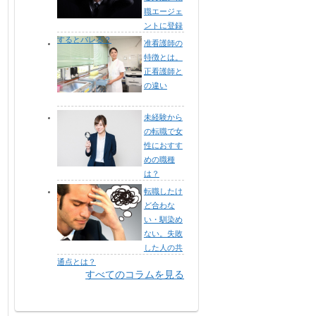
職エージェ
ントに登録
するとバレる？
准看護師の
特徴とは。
正看護師と
の違い
未経験から
の転職で女
性におすす
めの職種
は？
転職したけ
ど合わな
い・馴染め
ない。失敗
した人の共
通点とは？
すべてのコラムを見る