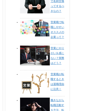
で名刺交換
ってするべ
きなの？
営業職で転
職しやすい
オススメの
企業って？
営業にやり
がいを感じ
ない？実際
はどう？
営業職が転
職するとき
は退職理由
に注意！
働きながら
転職活動す
る方法。転