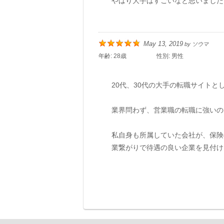
やはり大手はすごいなと思いました
May 13, 2019
by
ソウマ
年齢:
28歳
性別:
男性
20代、30代の大手の転職サイト
業界問わず、営業職の転職に強いの
私自身も所属していた会社が、保険
業繋がりで待遇の良い企業を見付け