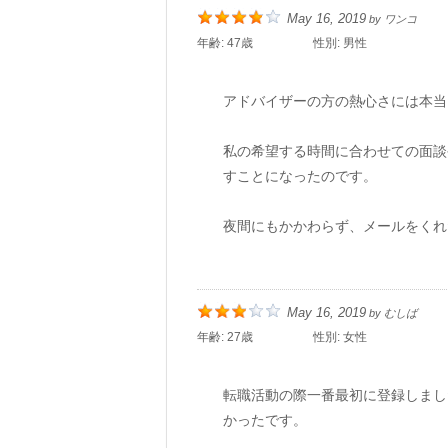
May 16, 2019
by
ワンコ
年齢:
47歳
性別:
男性
アドバイザーの方の熱心さには本当
私の希望する時間に合わせての面談
すことになったのです。
夜間にもかかわらず、メールをくれ
May 16, 2019
by
むしば
年齢:
27歳
性別:
女性
転職活動の際一番最初に登録しまし
かったです。