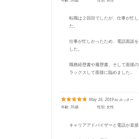
年齢:
30歳
性別:
男性
転職は２回目でしたが、仕事が忙し
た。
仕事が忙しかったため、電話面談を
した。
職務経歴書や履歴書、そして面接の
ラックスして面接に臨めました。
May 16, 2019
by
みっきー
年齢:
35歳
性別:
女性
キャリアアドバイザーと電話か直接